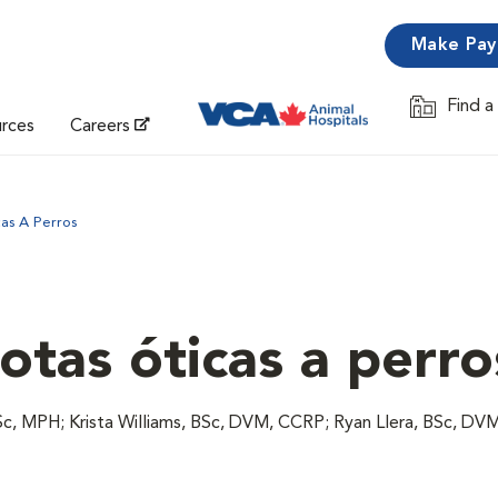
Make Pa
Find a
Opens in 
urces
Careers
cas A Perros
otas óticas a perro
c, MPH; Krista Williams, BSc, DVM, CCRP; Ryan Llera, BSc, DV