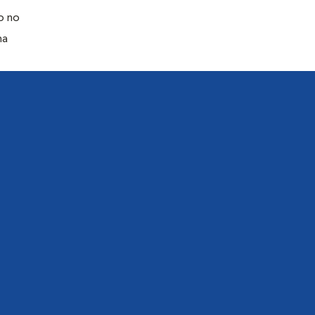
o no
na