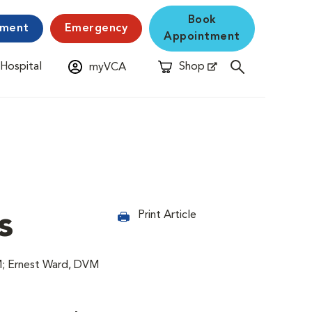
Book
yment
Emergency
Appointment
 Hospital
Shop
myVCA
New Window
Opens in New Window
s
Print Article
M; Ernest Ward, DVM