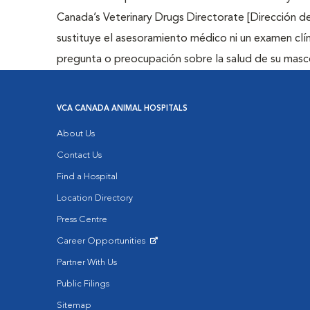
Canada’s Veterinary Drugs Directorate [Dirección 
sustituye el asesoramiento médico ni un examen clín
pregunta o preocupación sobre la salud de su masc
VCA CANADA ANIMAL HOSPITALS
About Us
Contact Us
Find a Hospital
Location Directory
Press Centre
Career Opportunities
Opens in New Window
Partner With Us
Public Filings
Sitemap