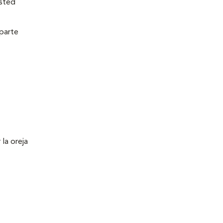
Usted
 parte
 la oreja