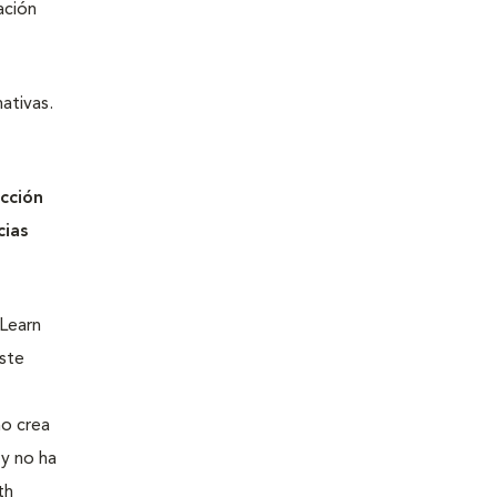
ación
ativas.
cción
cias
eLearn
este
no crea
y no ha
th