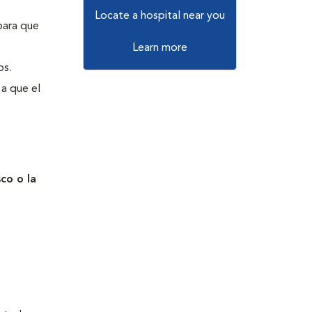
Locate a hospital near you
 para que
Learn more
os.
 a que el
co o la