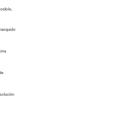
osible,
chasquido
zona
de
solución